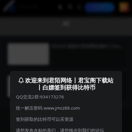
登录
AI
NineAi 新版AI系统网站源码 ChatG
PT
超级漂亮的 AI 官网源码 AI 网站首页
欢迎来到君陌网络丨君宝阁下载站
自适应源码
丨白嫖签到获得比特币
QQ交流2群:934173276
统一解压密码 www.jmcz88.com
签到获取的比特币可以买资源
君宝阁源码下载站www.jmcz88.com
君宝阁
蜀ICP备19038376号
川公网安备 51090402000035
请想发布水贴的亲们，请您移步到我们的论坛