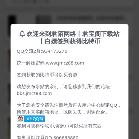
【传奇登录器源码】全套传奇源码，
素材处理源码-登录器源码
欢迎来到君陌网络丨君宝阁下载站
丨白嫖签到获得比特币
QQ交流2群:934173276
gom引擎【第七课】单机数据库重要
讲解
统一解压密码 www.jmcz88.com
签到获取的比特币可以买资源
gom引擎【第六课】传奇配置微端
请想发布水贴的亲们，请您移步到我们的论坛
bbs.jmcz88.com
为了您的安全请先注册然后再去用户中心绑定QQ，
请使用真实邮箱地址，以防丢失，谢谢配合。
gom引擎【第五课】开启控制台正式
开服
签到可获得论坛币,资源币可以买所有东西
有事可以联系QQ:306666880