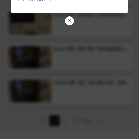
gom引擎【第四课】传奇登录器区服
列表配置
gom引擎【第三课】登录器配置-key
设置
GOM引擎【第二课引擎介绍】安装配
置
1/2
1
2
下一页
»